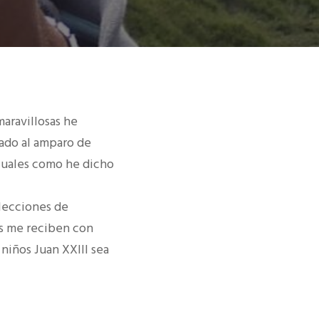
aravillosas he
gado al amparo de
 cuales como he dicho
 lecciones de
os me reciben con
niños Juan XXIII sea